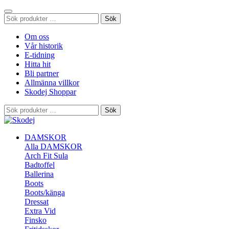
Sök
Sök
efter:
Om oss
Vår historik
E-tidning
Hitta hit
Bli partner
Allmänna villkor
Skodej Shoppar
Sök
Sök
efter:
DAMSKOR
Alla DAMSKOR
Arch Fit Sula
Badtoffel
Ballerina
Boots
Boots/känga
Dressat
Extra Vid
Finsko