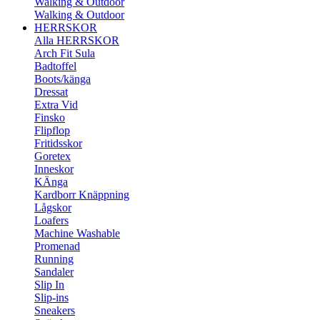
Walking & Outdoor
Walking & Outdoor
HERRSKOR
Alla HERRSKOR
Arch Fit Sula
Badtoffel
Boots/känga
Dressat
Extra Vid
Finsko
Flipflop
Fritidsskor
Goretex
Inneskor
KÄnga
Kardborr Knäppning
Lågskor
Loafers
Machine Washable
Promenad
Running
Sandaler
Slip In
Slip-ins
Sneakers