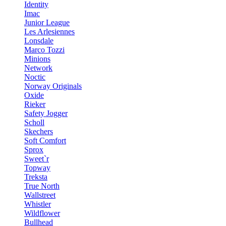
Identity
Imac
Junior League
Les Arlesiennes
Lonsdale
Marco Tozzi
Minions
Network
Noctic
Norway Originals
Oxide
Rieker
Safety Jogger
Scholl
Skechers
Soft Comfort
Sprox
Sweet`r
Topway
Treksta
True North
Wallstreet
Whistler
Wildflower
Bullhead