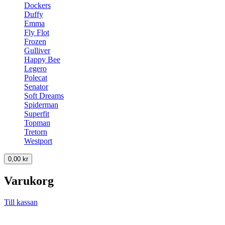
Dockers
Duffy
Emma
Fly Flot
Frozen
Gulliver
Happy Bee
Legero
Polecat
Senator
Soft Dreams
Spiderman
Superfit
Topman
Tretorn
Westport
0,00
kr
Varukorg
Till kassan