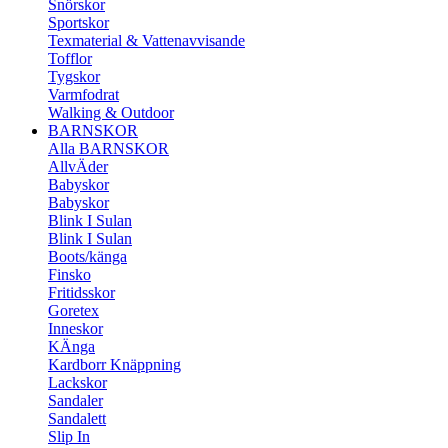
Snörskor
Sportskor
Texmaterial & Vattenavvisande
Tofflor
Tygskor
Varmfodrat
Walking & Outdoor
BARNSKOR
Alla BARNSKOR
AllvÄder
Babyskor
Babyskor
Blink I Sulan
Blink I Sulan
Boots/känga
Finsko
Fritidsskor
Goretex
Inneskor
KÄnga
Kardborr Knäppning
Lackskor
Sandaler
Sandalett
Slip In