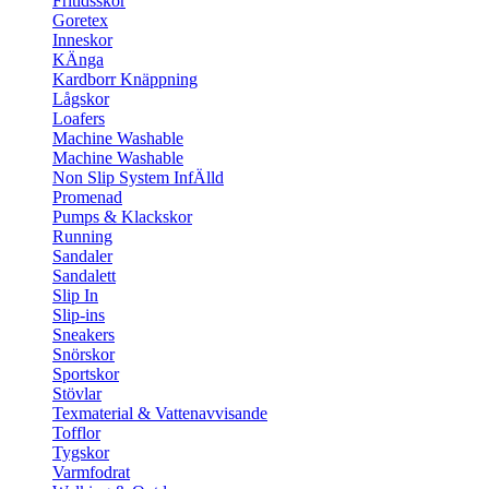
Fritidsskor
Goretex
Inneskor
KÄnga
Kardborr Knäppning
Lågskor
Loafers
Machine Washable
Machine Washable
Non Slip System InfÄlld
Promenad
Pumps & Klackskor
Running
Sandaler
Sandalett
Slip In
Slip-ins
Sneakers
Snörskor
Sportskor
Stövlar
Texmaterial & Vattenavvisande
Tofflor
Tygskor
Varmfodrat