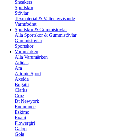
Sneakers
Sportskor
Stövlar
Texmaterial & Vattenavvisande
Varmfodrat
Sportskor & Gummistövlar
Alla Sportskor & Gummistövlar
Gummistövlar
Sportskor
Varumärken
Alla Varumärken
Adidas
Ara
Artonic Sport
Axelda
Bugatti
Clarks
Cruz
Dt Newyork
Endurance
Eskimo
Exani
Flowergirl
Galop
Gola