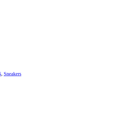
S
,
Sneakers