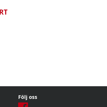
RT
Följ oss