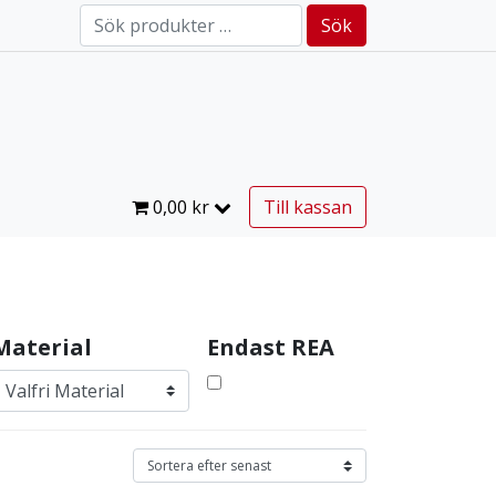
Sök efter:
Sök
0,00
kr
Till kassan
Material
Endast REA