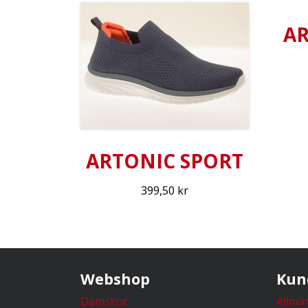
AR
ARTONIC SPORT
399,50
kr
Webshop
Kun
Damskor
Allmän