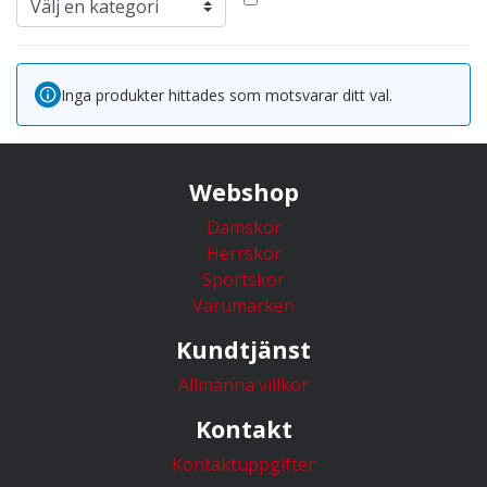
Inga produkter hittades som motsvarar ditt val.
Webshop
Damskor
Herrskor
Sportskor
Varumärken
Kundtjänst
Allmänna villkor
Kontakt
Kontaktuppgifter