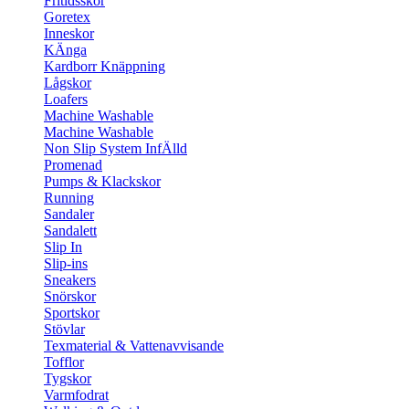
Fritidsskor
Goretex
Inneskor
KÄnga
Kardborr Knäppning
Lågskor
Loafers
Machine Washable
Machine Washable
Non Slip System InfÄlld
Promenad
Pumps & Klackskor
Running
Sandaler
Sandalett
Slip In
Slip-ins
Sneakers
Snörskor
Sportskor
Stövlar
Texmaterial & Vattenavvisande
Tofflor
Tygskor
Varmfodrat