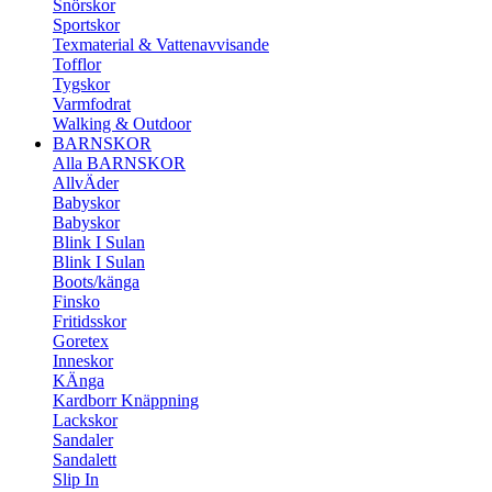
Snörskor
Sportskor
Texmaterial & Vattenavvisande
Tofflor
Tygskor
Varmfodrat
Walking & Outdoor
BARNSKOR
Alla BARNSKOR
AllvÄder
Babyskor
Babyskor
Blink I Sulan
Blink I Sulan
Boots/känga
Finsko
Fritidsskor
Goretex
Inneskor
KÄnga
Kardborr Knäppning
Lackskor
Sandaler
Sandalett
Slip In