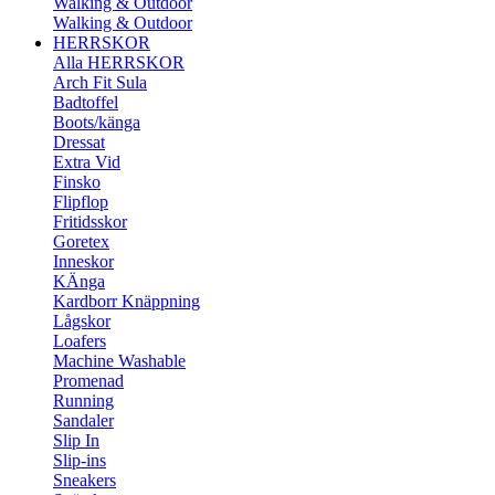
Walking & Outdoor
Walking & Outdoor
HERRSKOR
Alla HERRSKOR
Arch Fit Sula
Badtoffel
Boots/känga
Dressat
Extra Vid
Finsko
Flipflop
Fritidsskor
Goretex
Inneskor
KÄnga
Kardborr Knäppning
Lågskor
Loafers
Machine Washable
Promenad
Running
Sandaler
Slip In
Slip-ins
Sneakers