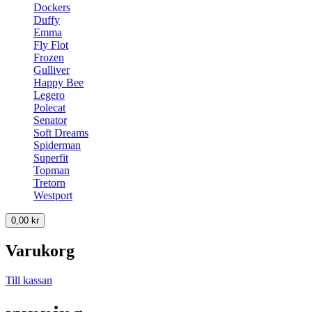
Dockers
Duffy
Emma
Fly Flot
Frozen
Gulliver
Happy Bee
Legero
Polecat
Senator
Soft Dreams
Spiderman
Superfit
Topman
Tretorn
Westport
0,00
kr
Varukorg
Till kassan