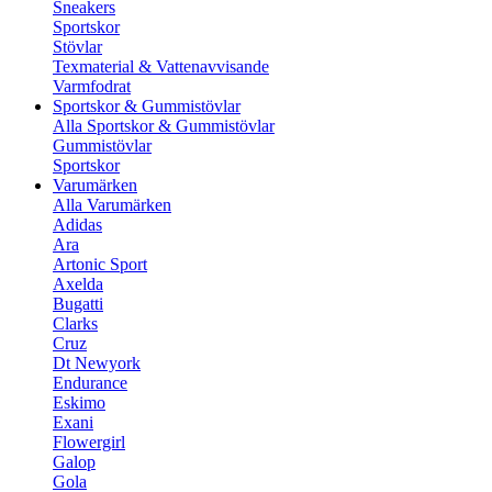
Sneakers
Sportskor
Stövlar
Texmaterial & Vattenavvisande
Varmfodrat
Sportskor & Gummistövlar
Alla Sportskor & Gummistövlar
Gummistövlar
Sportskor
Varumärken
Alla Varumärken
Adidas
Ara
Artonic Sport
Axelda
Bugatti
Clarks
Cruz
Dt Newyork
Endurance
Eskimo
Exani
Flowergirl
Galop
Gola