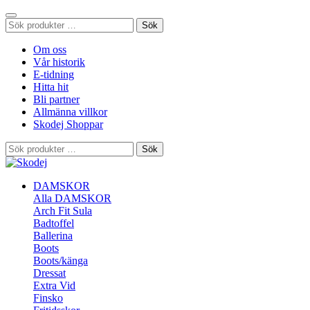
Sök
Sök
efter:
Om oss
Vår historik
E-tidning
Hitta hit
Bli partner
Allmänna villkor
Skodej Shoppar
Sök
Sök
efter:
DAMSKOR
Alla DAMSKOR
Arch Fit Sula
Badtoffel
Ballerina
Boots
Boots/känga
Dressat
Extra Vid
Finsko