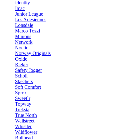
Identity
Imac
Junior League
Les Arlesiennes
Lonsdale
Marco Tozzi
Minions
Network
Noctic
Norway Originals
Oxide
Rieker
Safety Jogger
Scholl
Skechers
Soft Comfort
Sprox
Sweet`r
Topway
Treksta
True North
Wallstreet
Whistler
Wildflower
Bullhead